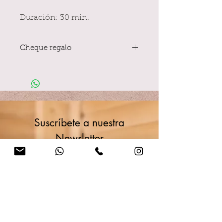
Duración: 30 min.
Cheque regalo
Si tu tratamiento es para regalar,
haznos una nota en el pedido con el
nombre y apellidos, y preparamos el
cheque con caja y bolsa para regalo.
Suscríbete a nuestra
Newsletter
Disfruta de ventajas
exclusivas
Nombre
Apellido