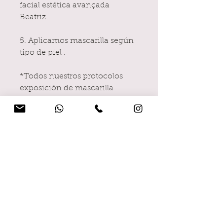
facial estética avançada
Beatriz.
5. Aplicamos mascarilla según
tipo de piel .
*Todos nuestros protocolos
exposición de mascarilla
realizamos un masaje de
manos
Duración: 75min.
Cheque Regalo
Si tu tratamiento es para regalar,
haznos una nota en el pedido con el
nombre y apellidos, y preparamos el
cheque con caja y bolsa para regalo.