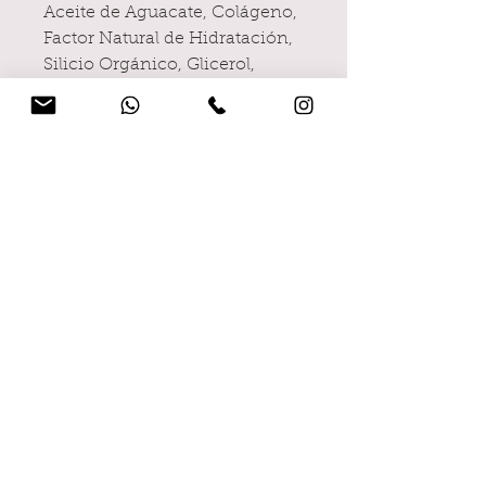
Aceite de Aguacate, Colágeno,
Factor Natural de Hidratación,
Silicio Orgánico, Glicerol,
Moringa, Aceite de Rosa
Mosqueta, Alpha-Bisabolol,
Ácido Hialurónico, Vitamina E,
Aloe Vera.
Suscríbete a nuestra
Newsletter
Disfruta de ventajas
exclusivas